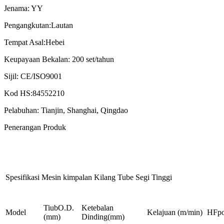
Jenama: YY
Pengangkutan:Lautan
Tempat Asal:Hebei
Keupayaan Bekalan: 200 set/tahun
Sijil: CE/ISO9001
Kod HS:84552210
Pelabuhan: Tianjin, Shanghai, Qingdao
Penerangan Produk
Spesifikasi Mesin kimpalan Kilang Tube Segi Tinggi
TiubO.D.
Ketebalan
Model
Kelajuan (m/min)
HFp
(mm)
Dinding(mm)