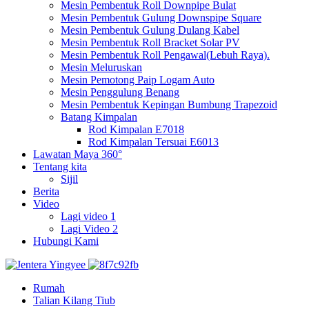
Mesin Pembentuk Roll Downpipe Bulat
Mesin Pembentuk Gulung Downspipe Square
Mesin Pembentuk Gulung Dulang Kabel
Mesin Pembentuk Roll Bracket Solar PV
Mesin Pembentuk Roll Pengawal(Lebuh Raya).
Mesin Meluruskan
Mesin Pemotong Paip Logam Auto
Mesin Penggulung Benang
Mesin Pembentuk Kepingan Bumbung Trapezoid
Batang Kimpalan
Rod Kimpalan E7018
Rod Kimpalan Tersuai E6013
Lawatan Maya 360°
Tentang kita
Sijil
Berita
Video
Lagi video 1
Lagi Video 2
Hubungi Kami
Rumah
Talian Kilang Tiub