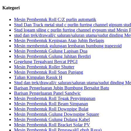
Kategori
Mesin Pembentuk Roll C/Z purlin automatik
Stud Dan Track metal stud c purlin furring channel gipsum st
Stud logam siling c purlin furring channel gypsum stud Mesin
stud dan trek/drawall/c saluran/saluran utama/sudut dinding M
Mesin Pembentuk Kepingan Atap Jubin Berlapis
Mesin membentuk gulungan lembaran bumbung trapezoid
Mesin Pembentuk Gulung Lapisan Dua
Mesin Pembentuk Gulung Jahitan Berdiri
Gegelung Tergalvani Bercat PPGI
Mesin Pembentuk Roller Shutter
Mesin Pembentuk Roll Span Panjang
Talian Kimpalan Rasuk H
Stud dan trek/drawall/c saluran/saluran utama/sudut dinding 
Barisan Pengeluaran Jubin Bumbung Bersalut Batu
Barisan Pengeluaran Panel Sandwic
Mesin Pembentuk Roll Tegak Penyimpanan
Mesin Pembentuk Roll Beam Simpanan
Mesin Pembentuk Roll Downpipe Bulat
Mesin Pembentuk Gulung Downspipe Square
Mesin Pembentuk Gulung Dulang Kabel
Mesin Pembentuk Roll Bracket Solar PV
Mesin Pembentuk Roll Pengawal(Lebuh Raya).