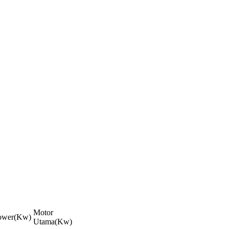
Motor
ower(Kw)
Utama(Kw)