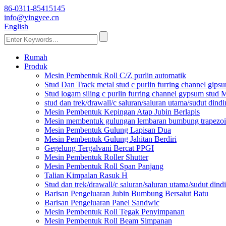
86-0311-85415145
info@yingyee.cn
English
Rumah
Produk
Mesin Pembentuk Roll C/Z purlin automatik
Stud Dan Track metal stud c purlin furring channel gip
Stud logam siling c purlin furring channel gypsum stud
stud dan trek/drawall/c saluran/saluran utama/sudut di
Mesin Pembentuk Kepingan Atap Jubin Berlapis
Mesin membentuk gulungan lembaran bumbung trapezo
Mesin Pembentuk Gulung Lapisan Dua
Mesin Pembentuk Gulung Jahitan Berdiri
Gegelung Tergalvani Bercat PPGI
Mesin Pembentuk Roller Shutter
Mesin Pembentuk Roll Span Panjang
Talian Kimpalan Rasuk H
Stud dan trek/drawall/c saluran/saluran utama/sudut di
Barisan Pengeluaran Jubin Bumbung Bersalut Batu
Barisan Pengeluaran Panel Sandwic
Mesin Pembentuk Roll Tegak Penyimpanan
Mesin Pembentuk Roll Beam Simpanan